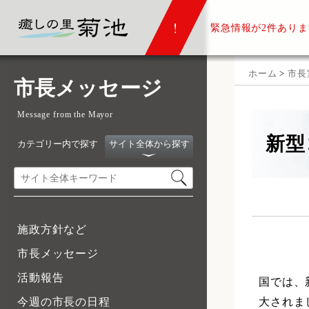
緊急情報が
2件ありま
ホーム
>
市長
市長メッセージ
Message from the Mayor
新型
カテゴリー内で探す
サイト全体から探す
施政方針など
市長メッセージ
活動報告
国では、
大されま
今週の市長の日程