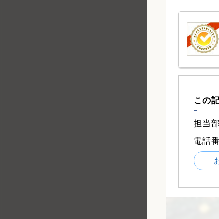
この
担当部
電話