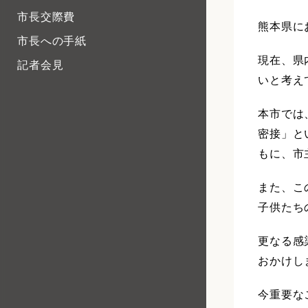
市長交際費
熊本県に
市長への手紙
現在、県
記者会見
いと考え
本市では
密接」と
もに、市
また、こ
子供たち
更なる感
おかけし
今重要な