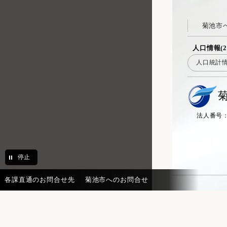
菊池市
人口情報(2
人口統計
法人番号：20
停止
各課直通のお問合せ先
菊池市へのお問合せ