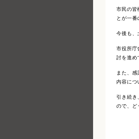
市民の皆
とが一番
今後も、
市役所庁
討を進め
また、感
内容につ
引き続き
ので、ど
令和