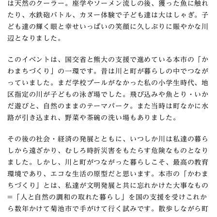
は天然のクーラー。座学やソーメン流しの後、獲った魚に触れ
たり、水鉄砲バトル、カヌー体験で子ども達は大はしゃぎ。子
ども達の輝く眼と幸せいっぱいの笑顔に久しぶりに賑やかな川
辺となりました。
このイベントは、国交省と熊大の支援で進めている本市の「か
わまちづくり」の一環です。昔は川と町が暮らしの中でつなが
っていました。まだ学校プールがなかった私の小学生時代、地
区指定の川が子どもの泳ぎ場でした。飛び込みや魚とり・いか
だ遊びと、自然のままのテーマパーク。また当時は町なかに水
路が引き込まれ、野菜や茶碗の洗い場もありました。
その後の社会・経済の発展とともに、いつしか川は私達の暮ら
しから遠ざかり、むしろ時折災害をもたらす危険なものとなり
ました。しかし、川と町がつながった暮らしこそ、最高の教育
環境であり、エコな生活の原型だと思います。本市の「かわま
ちづくり」とは、私達が文明発展と共に忘れかけた大事なもの
=「人と自然の調和の取れた暮らし」を国の支援を受けこれか
ら数年かけて菊池市で手がけて行く試みです。散歩しながら町