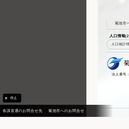
菊池市
人口情報(2
人口統計
法人番号：20
停止
各課直通のお問合せ先
菊池市へのお問合せ