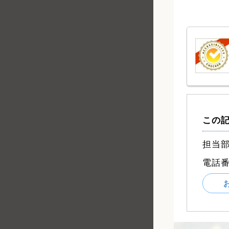
この
担当部
電話