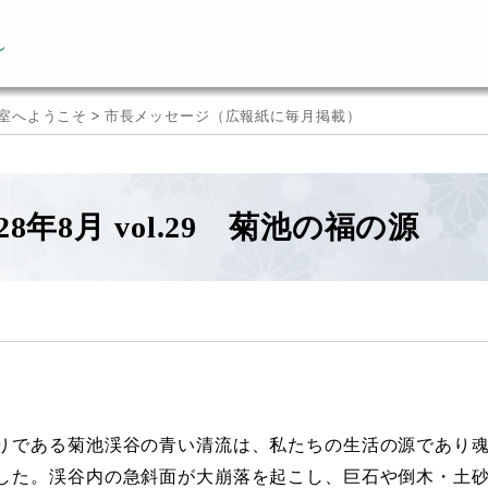
ん
室へようこそ
>
市長メッセージ（広報紙に毎月掲載）
28年8月 vol.29 菊池の福の源
りである菊池渓谷の青い清流は、私たちの生活の源であり
した。渓谷内の急斜面が大崩落を起こし、巨石や倒木・土