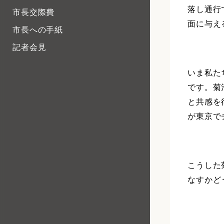
落し通行
市長交際費
面に与え
市長への手紙
記者会見
いま私た
です。菊
と共感を
が東京で
こうした
なすかど