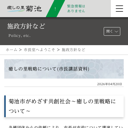
緊急情報は
ありません
施政方針など
開く
Policy, etc.
ホーム
>
市長室へようこそ
>
施政方針など
癒しの里戦略について(市長講話資料)
2026年04月20日
菊池市がめざす共創社会～癒しの里戦略に
ついて～
各種団体からの依頼により、市長が市政について講演してい