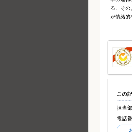
る。その
が情緒的
この
担当部
電話