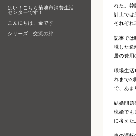
れた。韓
はい！こちら菊池市消費生活
センターです！
計上では
こんにちは、金です
それぞれ
シリーズ 交流の絆
記事では
職した途
居の費用
職場生活
れまでの
で、あま
結婚問題
晩婚でも
に考えた
車の運転