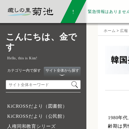
緊急情報は
ありませ
ホーム
>
広報
こんにちは、金で
す
韓国
Hello, this is Kim!
カテゴリー内で探す
サイト全体から探す
KiCROSSだより（図書館）
KiCROSSだより（公民館）
1980
齢期は男
人権同和教育シリーズ