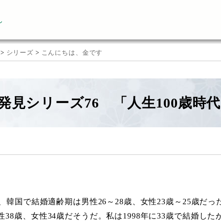
ん
>
シリーズ
>
こんにちは、金です
発見シリーズ76 「人生100歳時
年代、韓国で結婚適齢期は男性26～28歳、女性23歳～25歳
性38歳、女性34歳だそうだ。私は1998年に33歳で結婚