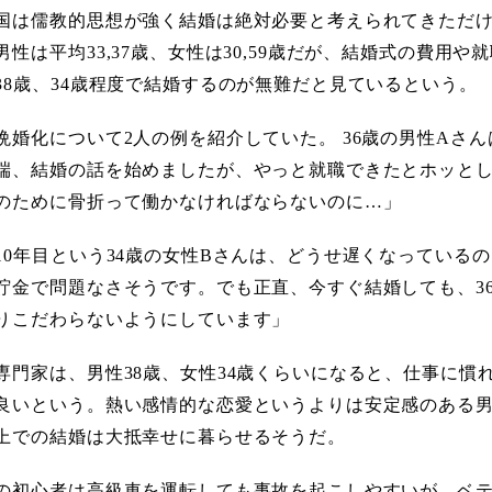
国は儒教的思想が強く結婚は絶対必要と考えられてきただ
男性は平均33,37歳、女性は30,59歳だが、結婚式の費
38歳、34歳程度で結婚するのが無難だと見ているという。
晩婚化について2人の例を紹介していた。 36歳の男性Aさ
端、結婚の話を始めましたが、やっと就職できたとホッと
のために骨折って働かなければならないのに…」
10年目という34歳の女性Bさんは、どうせ遅くなっている
貯金で問題なさそうです。でも正直、今すぐ結婚しても、3
りこだわらないようにしています」
専門家は、男性38歳、女性34歳くらいになると、仕事に慣
良いという。熱い感情的な恋愛というよりは安定感のある
上での結婚は大抵幸せに暮らせるそうだ。
の初心者は高級車を運転しても事故を起こしやすいが、ベ