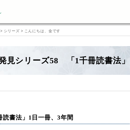
ん
>
シリーズ
>
こんにちは、金です
発見シリーズ58 「1千冊読書法」
冊読書法」1日一冊、3年間