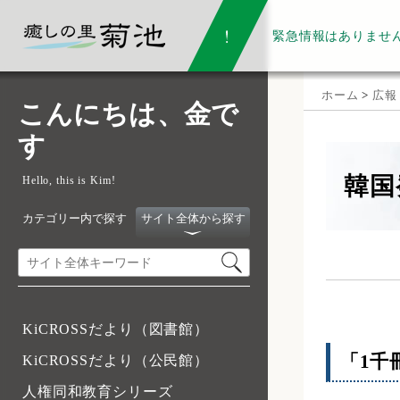
緊急情報は
ありませ
ホーム
>
広報
こんにちは、金で
す
韓国
Hello, this is Kim!
カテゴリー内で探す
サイト全体から探す
KiCROSSだより（図書館）
「1千
KiCROSSだより（公民館）
人権同和教育シリーズ