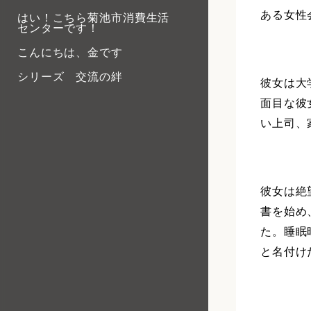
ある女性
はい！こちら菊池市消費生活
センターです！
こんにちは、金です
シリーズ 交流の絆
彼女は大
面目な彼
い上司、
彼女は絶
書を始め
た。睡眠
と名付け