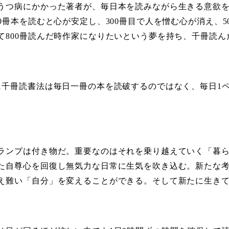
うつ病にかかった著者が、毎日本を読みながら生きる意欲
00冊本を読むと心が安定し、300冊目で人を憎む心が消え、
て800冊読んだ時作家になりたいという夢を持ち、千冊読
1千冊読書法は毎日一冊の本を読破するのではなく、毎日1
ランプは付き物だ。重要なのはそれを乗り越えていく「暮
た自尊心を回復し無気力な日常に生気を吹き込む。新たな
え難い「自分」を変えることができる。そして新たに生き