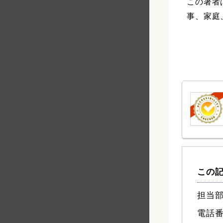
この著者
事、家庭
この
担当部
電話