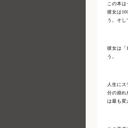
この本は
彼女は1
う。そし
彼女は「
う。
人生にス
分の崩れ
は最も変