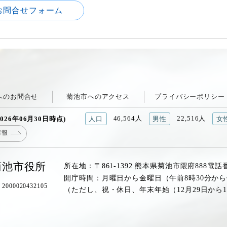
お問合せフォーム
へのお問合せ
菊池市へのアクセス
プライバシーポリシー
46,564人
22,516人
026年06月30日時点)
人口
男性
女
情報
菊池市役所
所在地：〒861-1392 熊本県菊池市隈府888
電話
開庁時間：月曜日から金曜日（午前8時30分から
00020432105
（ただし、祝・休日、年末年始（12月29日から