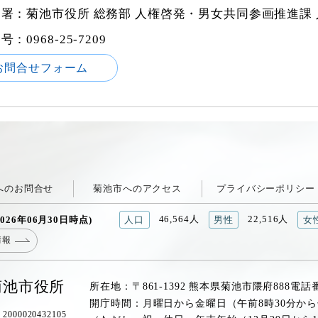
署：菊池市役所 総務部 人権啓発・男女共同参画推進課
番号：
0968-25-7209
お問合せフォーム
へのお問合せ
菊池市へのアクセス
プライバシーポリシー
46,564人
22,516人
026年06月30日時点)
人口
男性
女
情報
菊池市役所
所在地：〒861-1392 熊本県菊池市隈府888
電話
開庁時間：月曜日から金曜日（午前8時30分から
00020432105