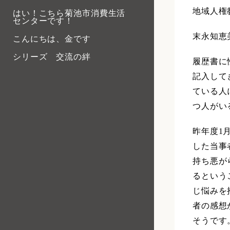
地域人権
はい！こちら菊池市消費生活
センターです！
末永知恵
こんにちは、金です
シリーズ 交流の絆
履歴書に
記入して
ている人
つ人がい
昨年度1
した当事
持ち悪が
るという
じ悩みを
者の感想
そうです