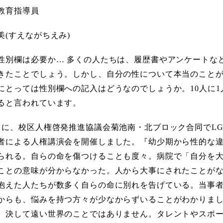
教育指導員
美(すえながちえみ)
性別欄は必要か… 多くの人たちは、履歴書やアンケートな
きたことでしょう。しかし、自分の性について本当のこと
にとっては性別欄への記入はどうなのでしょうか。10人に
ると言われています。
月に、校区人権啓発推進協議会菊池南・北ブロック合同でLG
者による人権講演会を開催しました。『幼少期から性的な
られる。自らの命を傷つけることも度々。病院で「自分を
ことの意味が分からなかった。人から大事にされたことが
抱えた人たちが数多く自らの命に別れを告げている。当事
からも、悩みを持つ方々が少なからずいることがわかりま
。決して遠い世界のことではありません。タレントやスポ