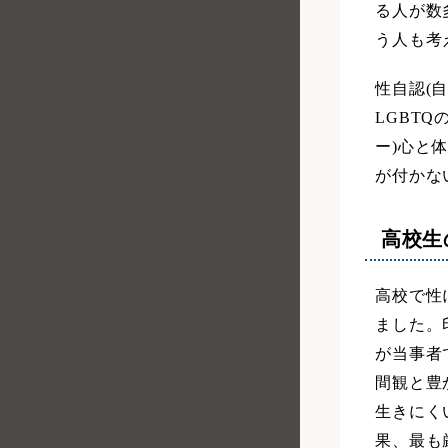
る人が数
う人も考
性自認(
LGBT
ー)心と
が付かな
高校生
高校で性
ました。
が当事者
間観と豊
生きにく
果、最も