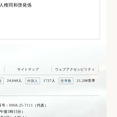
 人権同和啓発係
サイトマップ
ウェブアクセシビリティ
24,048人
1727人
21,288世帯
性
外国人
世帯数
番号：
0968-25-7111
（代表）
午後5時15分）