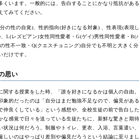
多くいます。一般的には、告白することにかなり抵抗があ
えてみてください。
自分の性の自覚)、性的指向(好きになる対象) 、性表現(表
Qの、L(レズビアン)女性同性愛者・G(ゲイ)男性同性愛者・B
体の性不一致・Q(クエスチョニング)自分でも不明と大きく
いだけです。
の思い
に関する授業をした時、「誰を好きになるかは個人の自由
印象的だったのは「自分はまだ勉強不足なので、偏見があ
で仲良くしている」という感想や、全校生徒の前で告白し
かな感覚で日々を送っている生徒たちに、新鮮な驚きと期
い状況は何だろう。制服やトイレ、更衣、入浴、言葉遣い
厳しいのはやっぱり差別や偏見だろうという結論に至りま