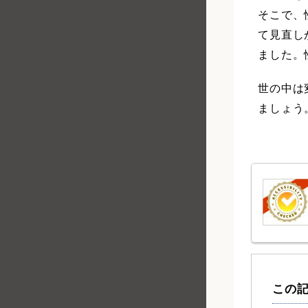
そこで、
て見直し
ました。
世の中は
ましょう
この