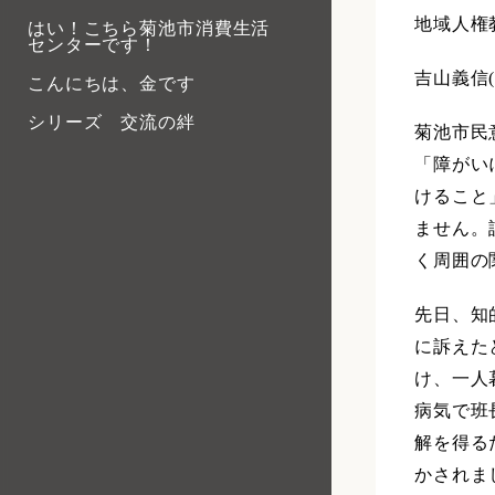
地域人権
はい！こちら菊池市消費生活
センターです！
吉山義信
こんにちは、金です
シリーズ 交流の絆
菊池市民
「障がい
けること
ません。
く周囲の
先日、知
に訴えた
け、一人
病気で班
解を得る
かされま