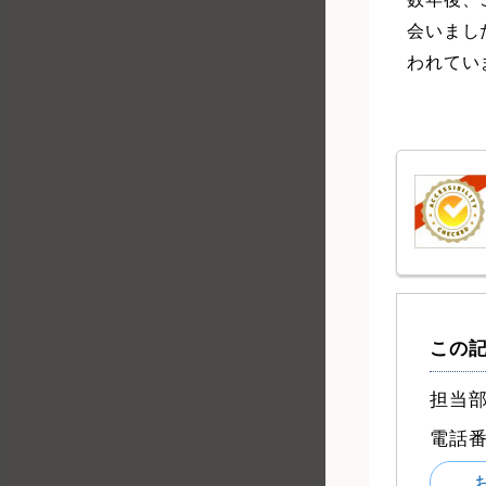
会いまし
われてい
この
担当部
電話