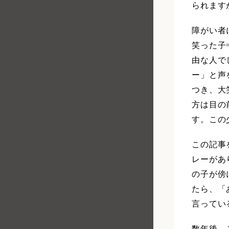
られます
障がい者
笑った子
由な人で
ー」と声
つき、大
方は目の
す。この
この記事
レーがあ
の子が傍
たら、「
言ってい
数年後、