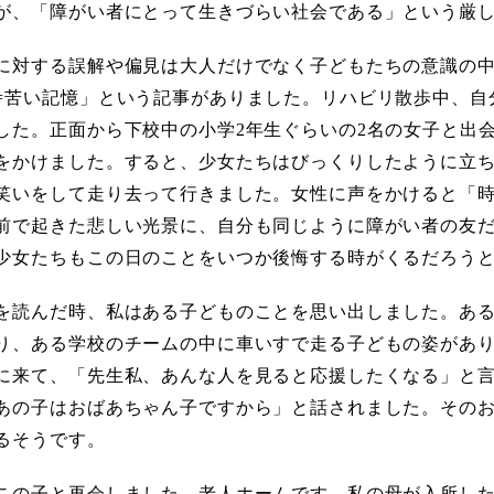
が、「障がい者にとって生きづらい社会である」という厳
に対する誤解や偏見は大人だけでなく子どもたちの意識の
=苦い記憶」という記事がありました。リハビリ散歩中、自
した。正面から下校中の小学2年生ぐらいの2名の女子と出
をかけました。すると、少女たちはびっくりしたように立
笑いをして走り去って行きました。女性に声をかけると「
前で起きた悲しい光景に、自分も同じように障がい者の友
少女たちもこの日のことをいつか後悔する時がくるだろう
を読んだ時、私はある子どものことを思い出しました。あ
り、ある学校のチームの中に車いすで走る子どもの姿があ
に来て、「先生私、あんな人を見ると応援したくなる」と
あの子はおばあちゃん子ですから」と話されました。その
るそうです。
この子と再会しました。老人ホームです。私の母が入所し