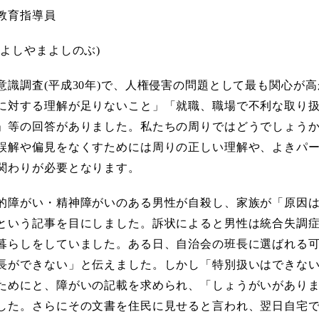
教育指導員
(よしやまよしのぶ)
意識調査(平成30年)で、人権侵害の問題として最も関心が
に対する理解が足りないこと」「就職、職場で不利な取り
」等の回答がありました。私たちの周りではどうでしょう
誤解や偏見をなくすためには周りの正しい理解や、よきパ
関わりが必要となります。
的障がい・精神障がいのある男性が自殺し、家族が「原因
という記事を目にしました。訴状によると男性は統合失調
暮らしをしていました。ある日、自治会の班長に選ばれる
長ができない」と伝えました。しかし「特別扱いはできな
ためにと、障がいの記載を求められ、「しょうがいがあり
した。さらにその文書を住民に見せると言われ、翌日自宅