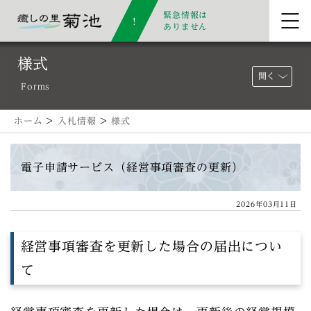
緊急情報は
ありません
様式
開く
Forms
ホーム
>
入札情報
>
様式
電子申請サービス（経営事項審査の更新）
2026年03月11日
経営事項審査を更新した場合の届出につい
て