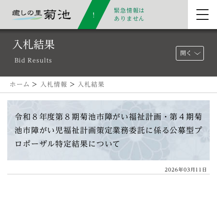
緊急情報は
ありません
入札結果
開く
Bid Results
ホーム
>
入札情報
>
入札結果
令和８年度第８期菊池市障がい福祉計画・第４期菊
池市障がい児福祉計画策定業務委託に係る公募型プ
ロポーザル特定結果について
2026年03月11日