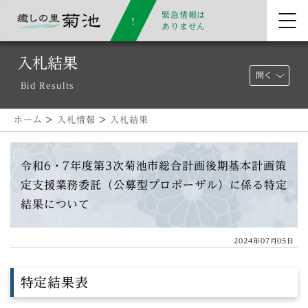
緊急情報は
ありません
入札結果
開く
Bid Results
ホーム
>
入札情報
>
入札結果
令和6・7年度第3次菊池市総合計画後期基本計画策
定支援業務委託（公募型プロポーザル）に係る特定
結果について
2024年07月05日
特定結果表