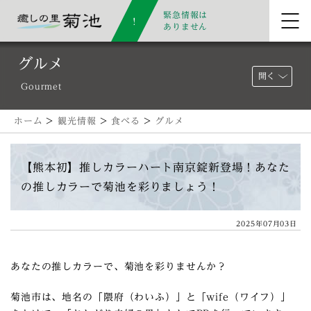
緊急情報は
ありません
グルメ
開く
Gourmet
ホーム
>
観光情報
>
食べる
>
グルメ
【熊本初】推しカラーハート南京錠新登場！あなた
の推しカラーで菊池を彩りましょう！
2025年07月03日
あなたの推しカラーで、菊池を彩りませんか？
菊池市は、地名の「隈府（わいふ）」と「wife（ワイフ）」