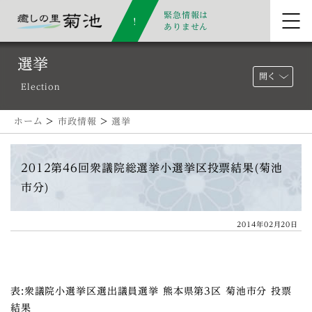
緊急情報は
ありません
選挙
開く
Election
ホーム
>
市政情報
>
選挙
2012第46回衆議院総選挙小選挙区投票結果(菊池
市分)
2014年02月20日
表:衆議院小選挙区選出議員選挙 熊本県第3区 菊池市分 投票
結果