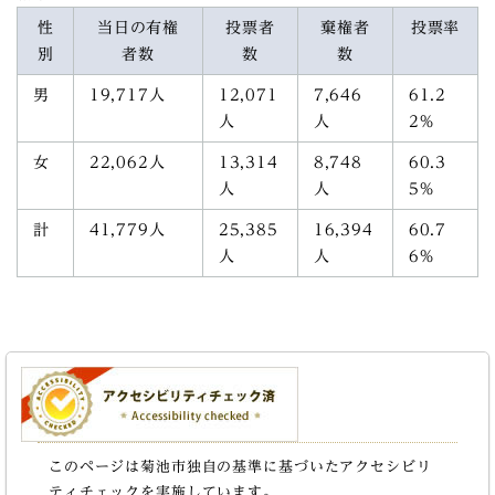
性
当日の有権
投票者
棄権者
投票率
別
者数
数
数
男
19,717人
12,071
7,646
61.2
人
人
2%
女
22,062人
13,314
8,748
60.3
人
人
5%
計
41,779人
25,385
16,394
60.7
人
人
6%
このページは菊池市独自の基準に基づいたアクセシビリ
ティチェックを実施しています。