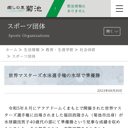
緊急情報は
ありません
スポーツ団体
開く
Sports Organizations
ホーム
>
生活情報
>
教育・生涯学習
>
社会体育
>
スポーツ団体
世界マスターズ水泳選手権の水球で準優勝
2023年08月30日
令和5年８月にアクアドームくまもとで開催された世界マス
ターズ選手権に出場されました福田政隆さん（菊池市出身）が
水球競技男子40歳代の部にて準優勝という見事な成績を収め