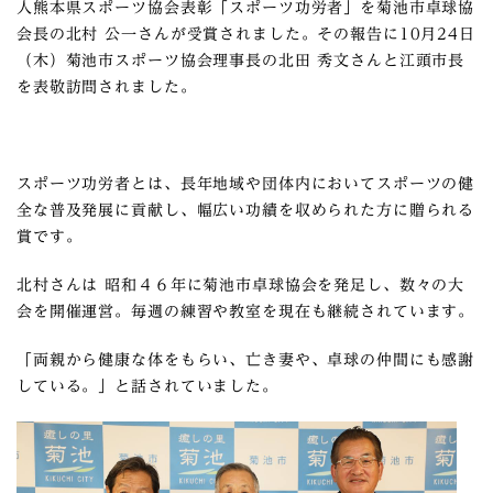
人熊本県スポーツ協会表彰「スポーツ功労者」を菊池市卓球協
会長の北村 公一さんが受賞されました。その報告に10月24日
（木）菊池市スポーツ協会理事長の北田 秀文さんと江頭市長
を表敬訪問されました。
スポーツ功労者とは、長年地域や団体内においてスポーツの健
全な普及発展に貢献し、幅広い功績を収められた方に贈られる
賞です。
北村さんは 昭和４６年に菊池市卓球協会を発足し、数々の大
会を開催運営。毎週の練習や教室を現在も継続されています。
「両親から健康な体をもらい、亡き妻や、卓球の仲間にも感謝
している。」と話されていました。