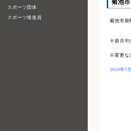
菊池市
スポーツ団体
スポーツ推進員
菊池市斑
※前月中
※変更な
2026年