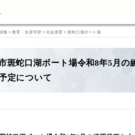
ん
情報
>
教育・生涯学習
>
社会体育
>
斑蛇口湖ボート場
市斑蛇口湖ボート場令和8年5月の
予定について