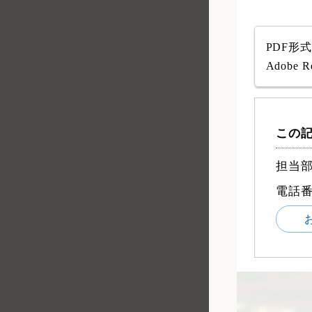
PDF形
Adob
この
担当部
電話