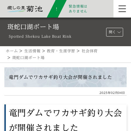
緊急情報は
ありません
斑蛇口湖ボート場
開く
Spotted Shekou Lake Boat Rink
ホーム
>
生活情報
>
教育・生涯学習
>
社会体育
>
斑蛇口湖ボート場
竜門ダムでワカサギ釣り大会が開催されました
2025年02月04日
竜門ダムでワカサギ釣り大会
が開催されました