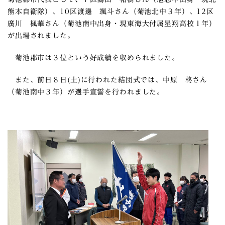
熊本自衛隊）、10区渡邊 颯斗さん（菊池北中３年）、12区
廣川 楓華さん（菊池南中出身・現東海大付属星翔高校１年）
が出場されました。
菊池郡市は３位という好成績を収められました。
また、前日８日(土)に行われた結団式では、中原 柊さん
（菊池南中３年）が選手宣誓を行われました。