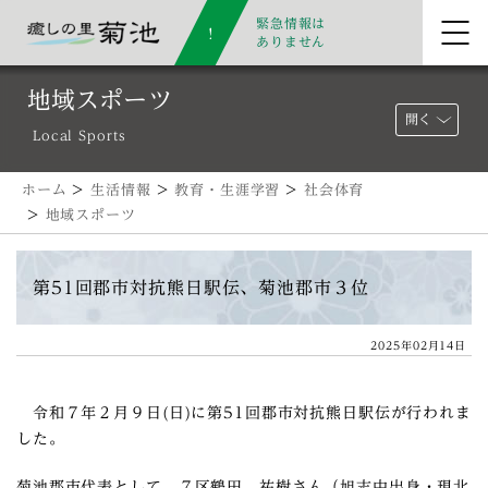
緊急情報は
ありません
地域スポーツ
開く
Local Sports
ホーム
>
生活情報
>
教育・生涯学習
>
社会体育
>
地域スポーツ
第51回郡市対抗熊日駅伝、菊池郡市３位
2025年02月14日
令和７年２月９日(日)に第51回郡市対抗熊日駅伝が行われま
した。
菊池郡市代表として、７区鶴田 祐樹さん（旭志中出身・現北