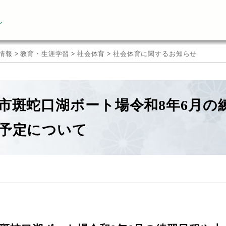
ん
情報
>
教育・生涯学習
>
社会体育
>
社会体育に関するお知らせ
市斑蛇口湖ボート場令和8年6月の
予定について