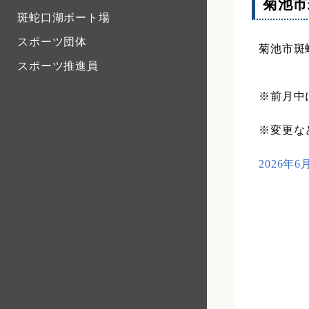
菊池市
斑蛇口湖ボート場
スポーツ団体
菊池市斑
スポーツ推進員
※前月中
※変更な
2026年