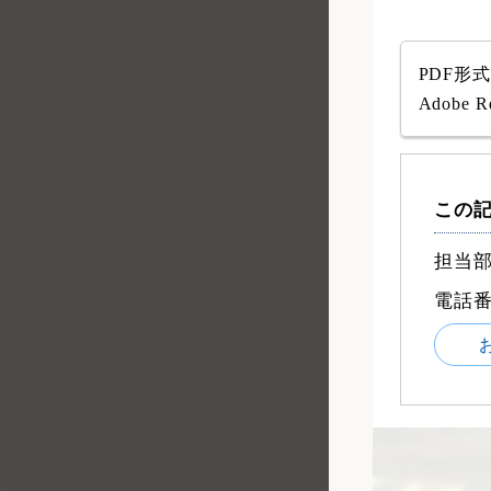
PDF形
Adob
この
担当部
電話