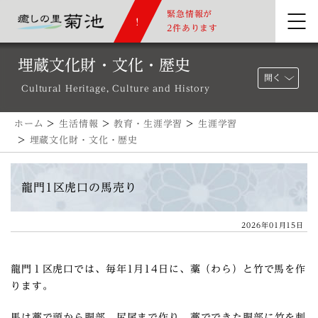
緊急情報が
2件あります
埋蔵文化財・文化・歴史
開く
Cultural Heritage, Culture and History
ホーム
>
生活情報
>
教育・生涯学習
>
生涯学習
>
埋蔵文化財・文化・歴史
龍門1区虎口の馬売り
2026年01月15日
龍門１区虎口では、毎年1月14日に、藁（わら）と竹で馬を作
ります。
馬は藁で頭から胴部、尻尾まで作り、藁でできた胴部に竹を刺