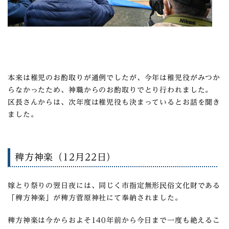
本来は稚児のお酌取りが通例でしたが、今年は稚児役がみつか
らなかったため、神職からのお酌取りでとり行われました。
区長さんからは、次年度は稚児役も決まっているとお話を聞き
ました。
稗方神楽（12月22日）
嫁とり祭りの翌日夜には、同じく市指定無形民俗文化財である
「稗方神楽」が稗方菅原神社にて奉納されました。
稗方神楽は今からおよそ140年前から今日まで一度も絶えるこ