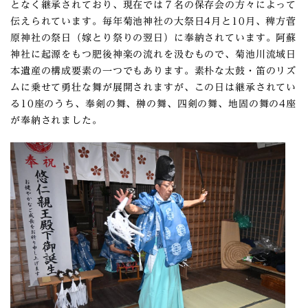
となく継承されており、現在では７名の保存会の方々によって
伝えられています。毎年菊池神社の大祭日4月と10月、稗方菅
原神社の祭日（嫁とり祭りの翌日）に奉納されています。阿蘇
神社に起源をもつ肥後神楽の流れを汲むもので、菊池川流域日
本遺産の構成要素の一つでもあります。素朴な太鼓・笛のリズ
ムに乗せて勇壮な舞が展開されますが、この日は継承されてい
る10座のうち、奉剣の舞、榊の舞、四剣の舞、地固の舞の4座
が奉納されました。