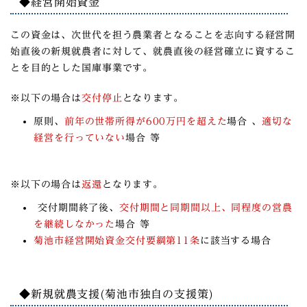
◆経営開始資金
この資金は、次世代を担う農業者となることを志向する経営開
始直後の新規就農者に対して、就農直後の経営確立に資するこ
とを目的とした国庫事業です。
※以下の場合は
交付停止
となります。
原則、
前年の世帯所得が600万円を超えた
場合 、
適切な
経営を行っていない
場合 等
※以下の場合は
返還
となります。
交付期間終了後、
交付期間と同期間以上、同程度の営農
を継続しなかった
場合 等
菊池市経営開始資金交付要綱第11条
に該当する場合
◆新規就農支援(菊池市独自の支援策)