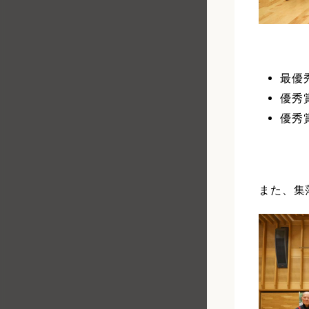
最優
優秀
優秀
また、集