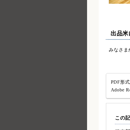
出品米
みなさま
PDF形
Adob
この