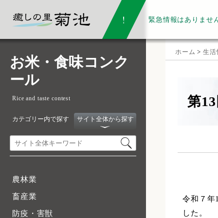
緊急情報は
ありませ
ホーム
>
生活
お米・食味コンク
ール
第1
Rice and taste contest
カテゴリー内で探す
サイト全体から探す
農林業
畜産業
令和７年
した。
防疫・害獣