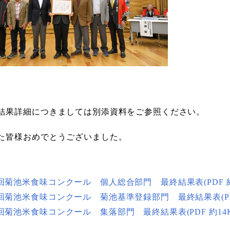
結果詳細につきましては別添資料をご参照ください。
た皆様おめでとうございました。
3回菊池米食味コンクール 個人総合部門 最終結果表(PDF 約
3回菊池米食味コンクール 菊池基準登録部門 最終結果表(PDF 
3回菊池米食味コンクール 集落部門 最終結果表(PDF 約14K