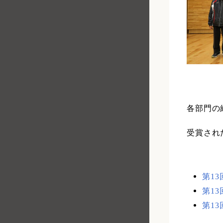
各部門の
受賞され
第1
第1
第1