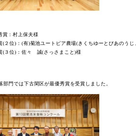
秀賞：村上保夫様
賞(２位)：(有)菊池ユートピア農場(きくちゆーとぴあのうじ
賞(３位)：佐々 誠(さっさまこと)様
落部門では下古閑区が最優秀賞を受賞しました。