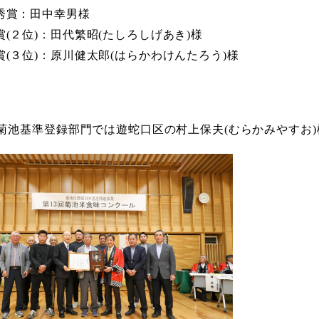
秀賞：田中幸男様
賞(２位)：田代繁昭(たしろしげあき)様
賞(３位)：原川健太郎(はらかわけんたろう)様
菊池基準登録部門では遊蛇口区の村上保夫(むらかみやすお