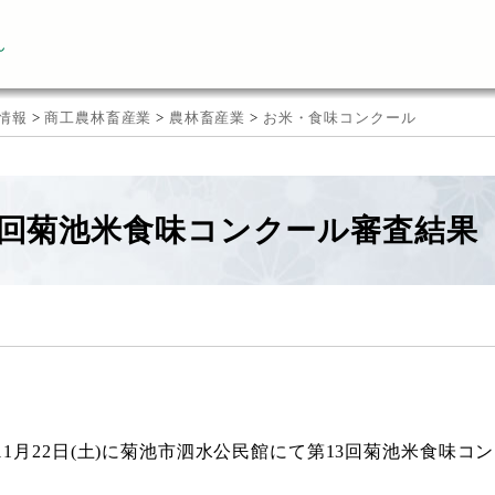
ん
情報
>
商工農林畜産業
>
農林畜産業
>
お米・食味コンクール
3回菊池米食味コンクール審査結果
11月22日(土)に菊池市泗水公民館にて第13回菊池米食味コ