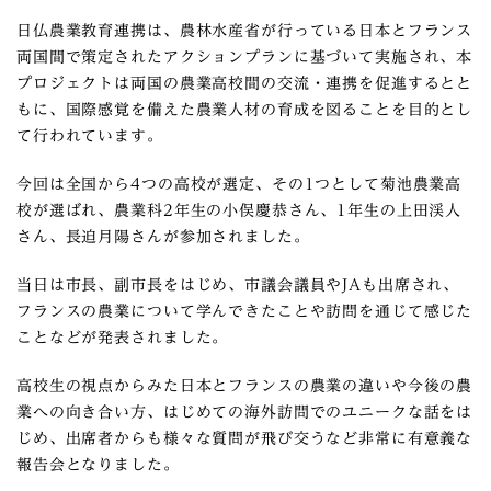
日仏農業教育連携は、農林水産省が行っている日本とフランス
両国間で策定されたアクションプランに基づいて実施され、本
プロジェクトは両国の農業高校間の交流・連携を促進するとと
もに、国際感覚を備えた農業人材の育成を図ることを目的とし
て行われています。
今回は全国から4つの高校が選定、その1つとして菊池農業高
校が選ばれ、農業科2年生の小俣慶恭さん、1年生の上田渓人
さん、長迫月陽さんが参加されました。
当日は市長、副市長をはじめ、市議会議員やJAも出席され、
フランスの農業について学んできたことや訪問を通じて感じた
ことなどが発表されました。
高校生の視点からみた日本とフランスの農業の違いや今後の農
業への向き合い方、はじめての海外訪問でのユニークな話をは
じめ、出席者からも様々な質問が飛び交うなど非常に有意義な
報告会となりました。