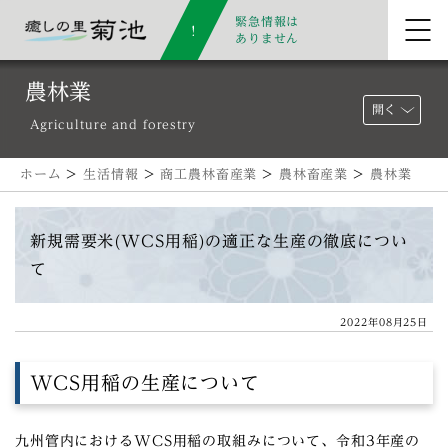
緊急情報は
ありません
農林業
開く
Agriculture and forestry
ホーム
>
生活情報
>
商工農林畜産業
>
農林畜産業
>
農林業
新規需要米(WCS用稲)の適正な生産の徹底につい
て
2022年08月25日
WCS用稲の生産について
九州管内におけるWCS用稲の取組みについて、令和3年産の