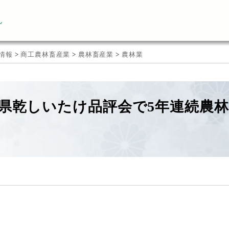
ん
情報
>
商工農林畜産業
>
農林畜産業
>
農林業
県乾しいたけ品評会で5年連続農