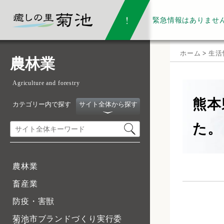
緊急情報は
ありませ
ホーム
>
生活
農林業
Agriculture and forestry
熊本
カテゴリー内で探す
サイト全体から探す
た。
農林業
畜産業
防疫・害獣
菊池市ブランドづくり実行委