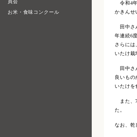
員会
令和4年
かきんせ
お米・食味コンクール
田中さん
年連続6
さらには
いたけ栽
田中さん
良いもの
いたけを
また、7
た。
なお、乾