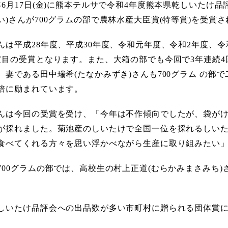
6月17日(金)に熊本テルサで令和4年度熊本県乾しいたけ
い)さんが700グラムの部で農林水産大臣賞(特等賞)を受賞
は平成28年度、平成30年度、令和元年度、令和2年度、令
度目の受賞となります。また、大箱の部でも今回で3年連続4
、妻である田中瑞希(たなかみずき)さんも700グラム の
培に励まれています。
は今回の受賞を受け、「今年は不作傾向でしたが、袋がけ
が採れました。菊池産のしいたけで全国一位を採れるしい
食べてくれる方々を思い浮かべながら生産に取り組みたい
00グラムの部では、高校生の村上正道(むらかみまさみち
しいたけ品評会への出品数が多い市町村に贈られる団体賞