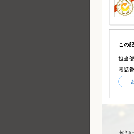
この
担当部
電話
菊池市