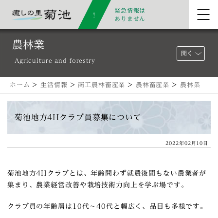
緊急情報は
ありません
農林業
開く
Agriculture and forestry
ホーム
>
生活情報
>
商工農林畜産業
>
農林畜産業
>
農林業
菊池地方4Hクラブ員募集について
2022年02月10日
菊池地方4Hクラブとは、年齢問わず就農後間もない農業者が
集まり、農業経営改善や栽培技術力向上を学ぶ場です。
クラブ員の年齢層は10代～40代と幅広く、品目も多様です。