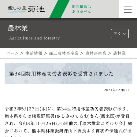
緊急情報は
ありません
農林業
開く
Agriculture and forestry
ホーム
>
生活情報
>
商工農林畜産業
>
農林畜産業
>
農林業
第34回特用林産功労者表彰を受賞されました
2021年12月02日
令和3年5月27日(木)に、第34回特用林産功労者表彰があり、
熊本県からは桟敷野照男(さじきのてるお)さん(鳳来区)が受賞
され、令和3年10月25日(月)開催の「原木椎茸こだわり会」総
会において、熊本県林業振興課山下課長より賞状の伝達式があ