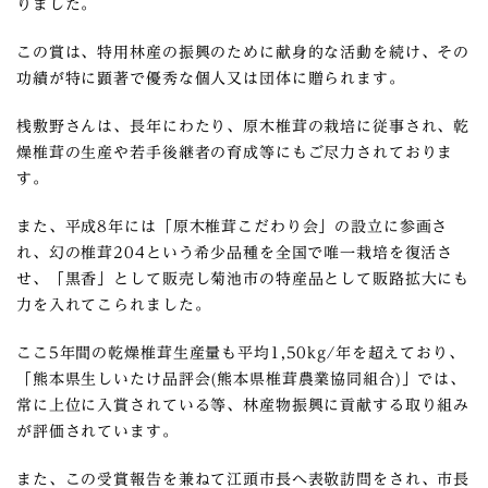
りました。
この賞は、特用林産の振興のために献身的な活動を続け、その
功績が特に顕著で優秀な個人又は団体に贈られます。
桟敷野さんは、長年にわたり、原木椎茸の栽培に従事され、乾
燥椎茸の生産や若手後継者の育成等にもご尽力されておりま
す。
また、平成8年には「原木椎茸こだわり会」の設立に参画さ
れ、幻の椎茸204という希少品種を全国で唯一栽培を復活さ
せ、「黒香」として販売し菊池市の特産品として販路拡大にも
力を入れてこられました。
ここ5年間の乾燥椎茸生産量も平均1,50kg/年を超えており、
「熊本県生しいたけ品評会(熊本県椎茸農業協同組合)」では、
常に上位に入賞されている等、林産物振興に貢献する取り組み
が評価されています。
また、この受賞報告を兼ねて江頭市長へ表敬訪問をされ、市長