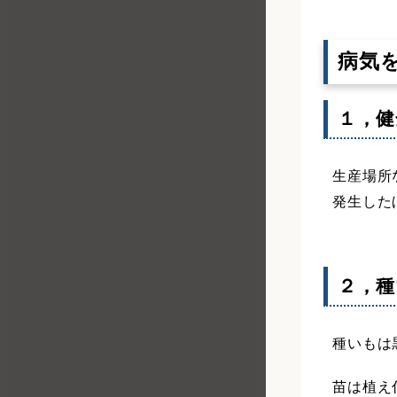
病気
１，健
生産場所
発生した
２，種
種いもは
苗は植え