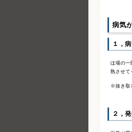
病気
１，病
ほ場の一
熟させて
※抜き取
２，発