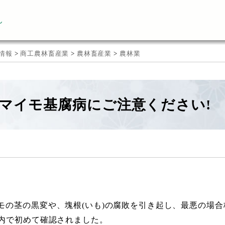
ん
情報
>
商工農林畜産業
>
農林畜産業
>
農林業
マイモ基腐病にご注意ください!
モの茎の黒変や、塊根(いも)の腐敗を引き起し、最悪の場
県内で初めて確認されました。