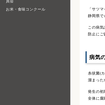
員会
「サツマ
お米・食味コンクール
静岡県で
この病気
防止にご
病気
糸状菌(
溜まった
発生の初
全体に腐