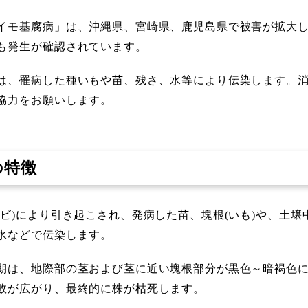
イモ基腐病」は、沖縄県、宮崎県、鹿児島県で被害が拡大し
も発生が確認されています。
は、罹病した種いもや苗、残さ、水等により伝染します。
協力をお願いします。
の特徴
カビ)により引き起こされ、発病した苗、塊根(いも)や、土壌
水などで伝染します。
期は、地際部の茎および茎に近い塊根部分が黒色～暗褐色
敗が広がり、最終的に株が枯死します。