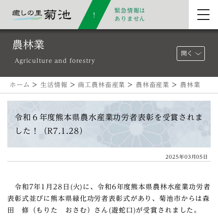
緊急情報は
ありません
農林業
開く
Agriculture and forestry
ホーム
>
生活情報
>
商工農林畜産業
>
農林畜産業
>
農林業
令和６年度熊本県農水産業功労者表彰を受賞されま
した！（R7.1.28）
2025年03月05日
令和7年1月28日(火)に、令和6年度熊本県農林水産業功労者
表彰式並びに熊本県緑化功労者表彰式があり、菊池市からは森
田 修（もりた おさむ）さん(遊蛇口)が受賞されました。