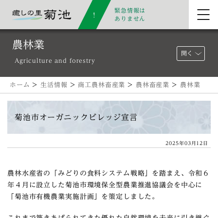
緊急情報は
ありません
農林業
開く
Agriculture and forestry
ホーム
>
生活情報
>
商工農林畜産業
>
農林畜産業
>
農林業
菊池市オーガニックビレッジ宣言
2025年03月12日
農林水産省の「みどりの食料システム戦略」を踏まえ、令和６
年４月に設立した菊池市環境保全型農業推進協議会を中心に
「菊池市有機農業実施計画」を策定しました。