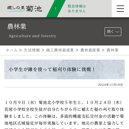
緊急情報は
ありません
農林業
開く
Agriculture and forestry
ホーム
>
生活情報
>
商工農林畜産業
>
農林畜産業
>
農林業
小学生が鎌を使って稲刈り体験に挑戦！
2024年11月19日
１０月９日（水）菊池北小学校５年生と、１０月２４日（木）
花房小学校全校生徒が自分たちが６月に植えた稲の刈り取り体
験をしました。この体験は、多面的機能支払交付金の活動で菊
池地区広域協定が毎年実施しています。地元の農家と協力して