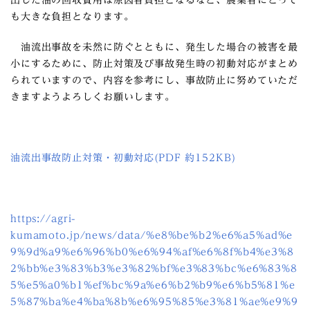
出した油の回収費用は原因者負担となるなど、農業者にとって
も大きな負担となります。
油流出事故を未然に防ぐとともに、発生した場合の被害を最
小にするために、防止対策及び事故発生時の初動対応がまとめ
られていますので、内容を参考にし、事故防止に努めていただ
きますようよろしくお願いします。
油流出事故防止対策・初動対応(PDF 約152KB)
https://agri-
kumamoto.jp/news/data/%e8%be%b2%e6%a5%ad%e
9%9d%a9%e6%96%b0%e6%94%af%e6%8f%b4%e3%8
2%bb%e3%83%b3%e3%82%bf%e3%83%bc%e6%83%8
5%e5%a0%b1%ef%bc%9a%e6%b2%b9%e6%b5%81%e
5%87%ba%e4%ba%8b%e6%95%85%e3%81%ae%e9%9