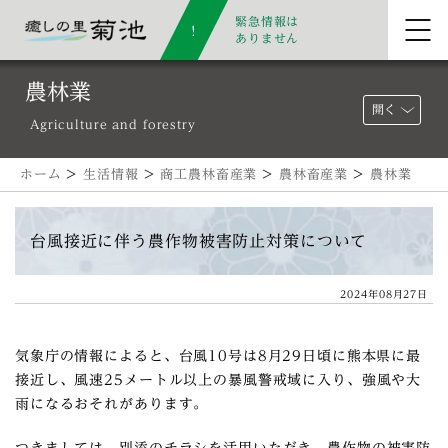
緊急情報は
ありません
農林業
開く
Agriculture and forestry
ホーム
>
生活情報
>
商工農林畜産業
>
農林畜産業
>
農林業
台風接近に伴う農作物被害防止対策について
2024年08月27日
気象庁の情報によると、台風10号は8月29日頃に熊本県に最
接近し、風速25メートル以上の暴風警戒域に入り、強風や大
雨になるおそれがあります。