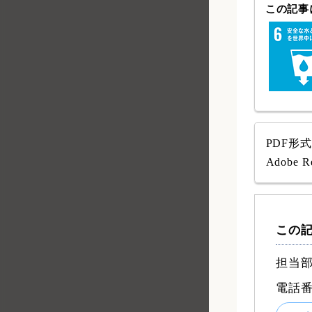
この記事に
PDF形
Adob
この
担当部
電話