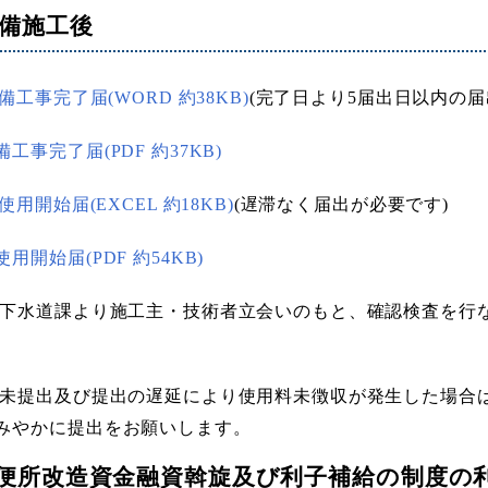
備施工後
備工事完了届(WORD 約38KB)
(完了日より5届出日以内の届
工事完了届(PDF 約37KB)
用開始届(EXCEL 約18KB)
(遅滞なく届出が必要です)
用開始届(PDF 約54KB)
後下水道課より施工主・技術者立会いのもと、確認検査を行
の未提出及び提出の遅延により使用料未徴収が発生した場合
みやかに提出をお願いします。
洗便所改造資金融資斡旋及び利子補給の制度の