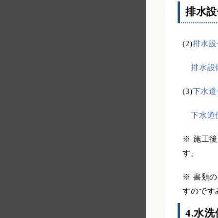
排水設
(2)
排水設
排水設備
(3)
下水道使
下水道使
※ 施工
す。
※ 書類
すのです
4.水