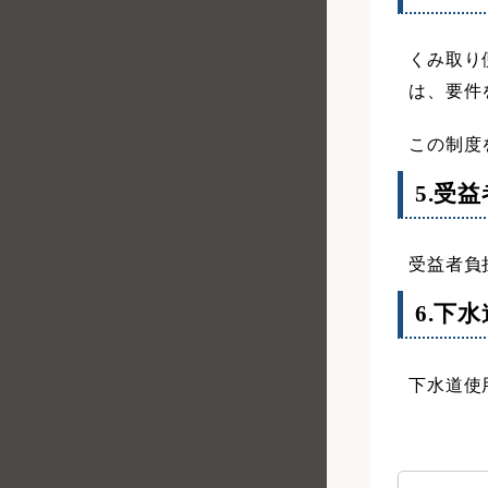
くみ取り
は、要件
この制度
5.受
受益者負
6.下
下水道使