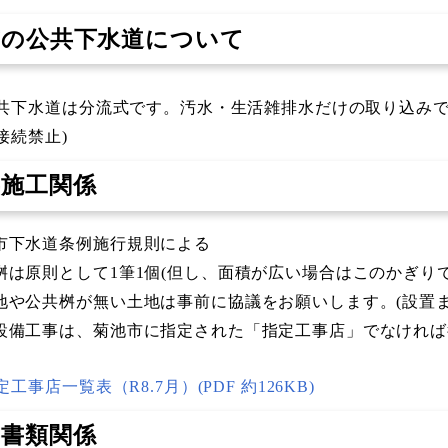
本市の公共下水道について
共下水道は分流式です。汚水・生活雑排水だけの取り込みで
接続禁止)
事施工関係
市下水道条例施行規則による
桝は原則として1筆1個(但し、面積が広い場合はこのかぎり
地や公共桝が無い土地は事前に協議をお願いします。(設置ま
設備工事は、菊池市に指定された「指定工事店」でなければ
定工事店一覧表（R8.7月）(PDF 約126KB)
事書類関係