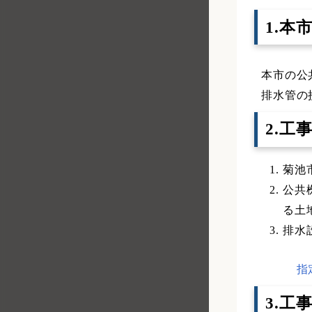
1.
本市の公
排水管の
2.工
菊池
公共
る土
排水
指
3.工