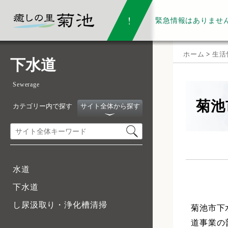
緊急情報は
ありませ
ホーム
>
生活
下水道
Sewerage
菊池
カテゴリー内で探す
サイト全体から探す
水道
下水道
し尿汲取り・浄化槽清掃
菊池市下
道事業の