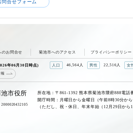
お問合せフォーム
へのお問合せ
菊池市へのアクセス
プライバシーポリシー
46,564人
22,516人
026年06月30日時点)
人口
男性
女
情報
菊池市役所
所在地：〒861-1392 熊本県菊池市隈府888
電話
開庁時間：月曜日から金曜日（午前8時30分から
00020432105
（ただし、祝・休日、年末年始（12月29日から