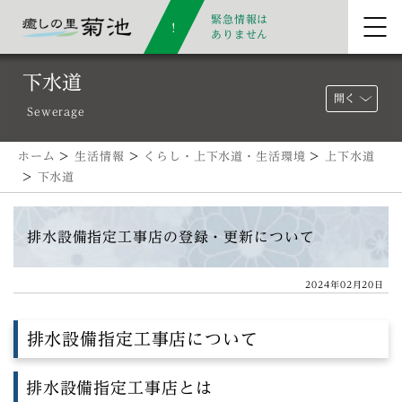
緊急情報は
ありません
下水道
開く
Sewerage
ホーム
>
生活情報
>
くらし・上下水道・生活環境
>
上下水道
>
下水道
排水設備指定工事店の登録・更新について
2024年02月20日
排水設備指定工事店について
排水設備指定工事店とは