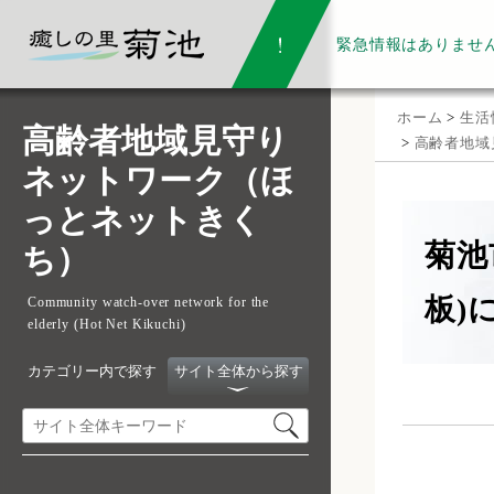
緊急情報は
ありませ
ホーム
>
生活
高齢者地域見守り
>
高齢者地域
ネットワーク（ほ
っとネットきく
菊池
ち）
板)
Community watch-over network for the
elderly (Hot Net Kikuchi)
カテゴリー内で探す
サイト全体から探す