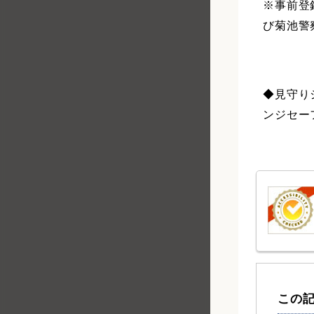
※事前登
び菊池警
◆見守り
ンジセー
この