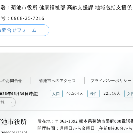
署：菊池市役所 健康福祉部 高齢支援課 地域包括支援係
番号：
0968-25-7216
お問合せフォーム
へのお問合せ
菊池市へのアクセス
プライバシーポリシー
46,564人
22,516人
026年06月30日時点)
人口
男性
女
情報
菊池市役所
所在地：〒861-1392 熊本県菊池市隈府888
電話
開庁時間：月曜日から金曜日（午前8時30分から