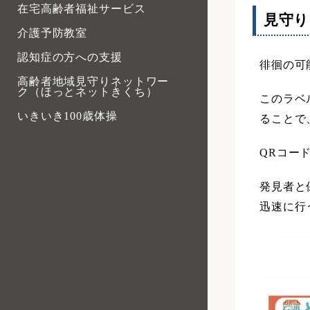
在宅高齢者福祉サービス
見守
介護予防教室
認知症の方への支援
徘徊の可
高齢者地域見守りネットワー
ク（ほっとネットきくち）
このラベ
いきいき100歳体操
ることで
QRコー
発見者と
迅速に行