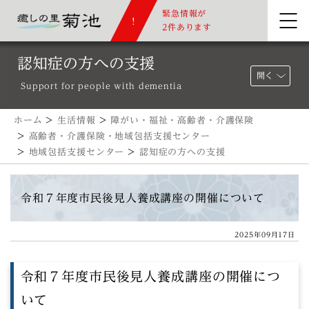
緊急情報が
2件あります
認知症の方への支援
開く
Support for people with dementia
ホーム
>
生活情報
>
障がい・福祉・高齢者・介護保険
>
高齢者・介護保険・地域包括支援センター
>
地域包括支援センター
>
認知症の方への支援
令和７年度市民後見人養成講座の開催について
2025年09月17日
令和７年度市民後見人養成講座の開催につ
いて