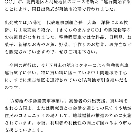
GO」が、龍門地区と河原地区のコースを新たに運行開始する
ことにより、同日出発式が菊池市役所で行われました。
出発式ではJA菊池 代表理事副組合長 大島 洋様による挨
拶、片山販売員の紹介、「きくちのまんまGO」の販売物等の
お披露目がなされました。移動購買車では食料品、日用品、お
菓子、新鮮なお肉やお魚、野菜、手作りのお惣菜、お弁当など
も販売されていますので、ぜひご利用下さい。
今回の運行は、今年7月末の第3セクターによる移動販売車
運行終了に伴い、特に買い物に困っている中山間地域を中心
に、すでに旭志地区を運行されていたJA菊池が引き継いだも
のです。
JA菊池の移動購買車事業は、高齢者の外出支援、買い物を
される方同士、または販売員との会話を通じての見守りや地域
住民のコミュニティの場として、地域福祉の推進のために実施
されています。今後、利用者の利便性の向上が図れるよう市も
支援していきます。