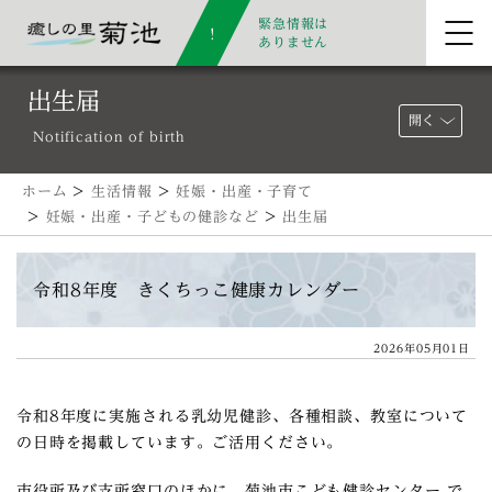
緊急情報は
ありません
出生届
開く
Notification of birth
ホーム
>
生活情報
>
妊娠・出産・子育て
>
妊娠・出産・子どもの健診など
>
出生届
令和8年度 きくちっこ健康カレンダー
2026年05月01日
令和8年度に実施される乳幼児健診、各種相談、教室について
の日時を掲載しています。ご活用ください。
市役所及び支所窓口のほかに、菊池市こども健診センター で