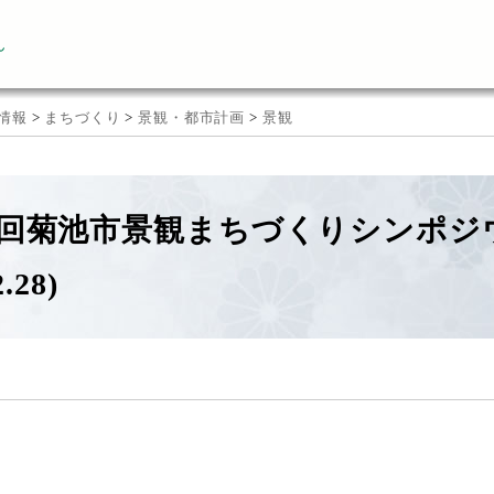
ん
情報
>
まちづくり
>
景観・都市計画
>
景観
回菊池市景観まちづくりシンポジ
2.28)