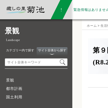
緊急情報は
ありませ
ホーム
>
生活
景観
Landscape
第９
カテゴリー内で探す
サイト全体から探す
(R8.
景観
都市計画
国土利用