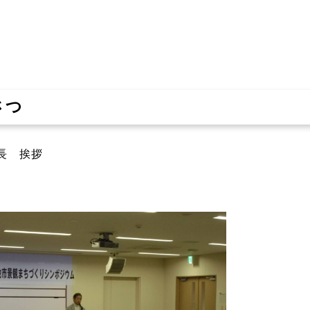
さつ
長 挨拶