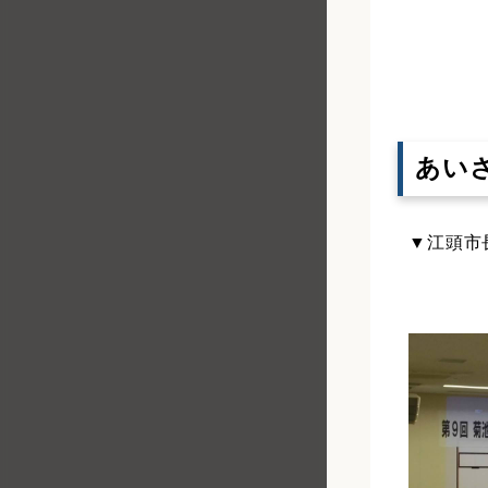
あい
▼江頭市