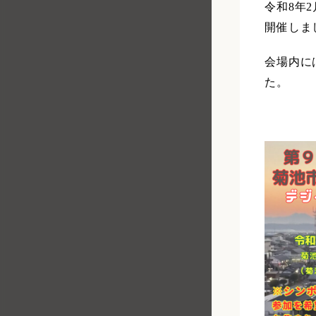
令和8年
開催しま
会場内に
た。