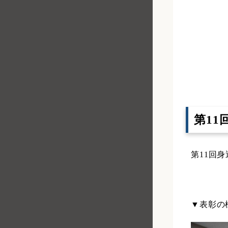
第1
第11回
▼表彰の