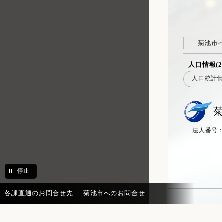
菊池市
人口情報(2
人口統計
法人番号：20
停止
各課直通のお問合せ先
菊池市へのお問合せ