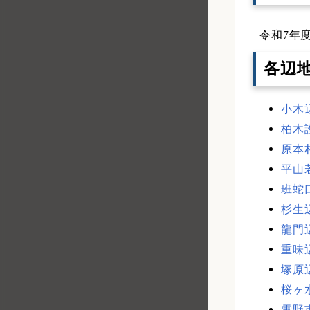
その他の計画
令和7年度
各辺
小木辺
柏木護
原本村
平山若
班蛇口
杉生辺
龍門辺
重味辺
塚原辺
桜ヶ水
雪野市