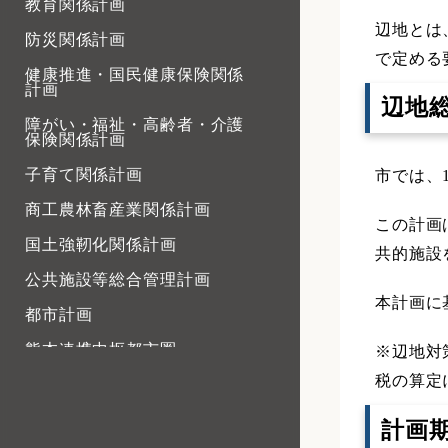
教育関係計画
辺地とは
防災関係計画
で定める
健康推進・国民健康保険関係
計画
辺地
障がい・福祉・高齢者・介護
保険関係計画
子育て関係計画
市では、
商工農林畜産業関係計画
この計画
国土強靭化関係計画
共的施設
公共施設等総合管理計画
本計画に
都市計画
熊本連携中枢都市圏
※辺地対
税の算定
SDGs
過疎地域持続的発展計画
計画