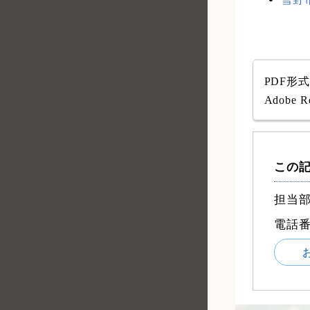
PDF形
Adob
この
担当部
電話