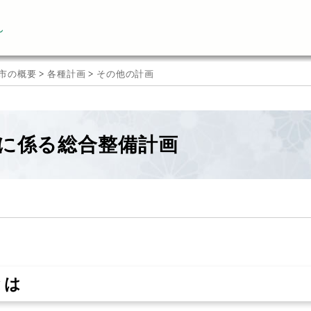
ん
市の概要
>
各種計画
>
その他の計画
に係る総合整備計画
とは