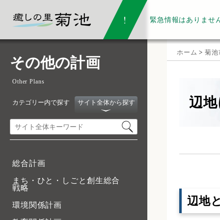
緊急情報は
ありませ
ホーム
>
菊池
その他の計画
Other Plans
辺地
カテゴリー内で探す
サイト全体から探す
総合計画
まち・ひと・しごと創生総合
戦略
辺地
環境関係計画