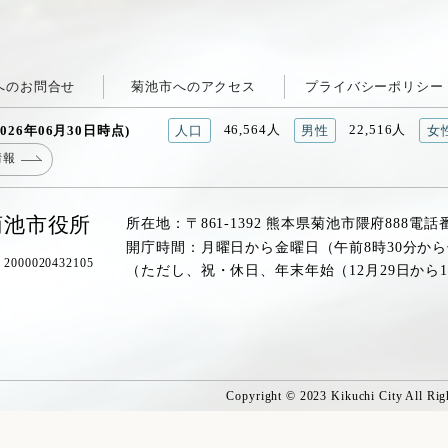
へのお問合せ
菊池市へのアクセス
プライバシーポリシー
46,564人
22,516人
026年06月30日時点)
人口
男性
女
情報
菊池市役所
所在地：〒861-1392 熊本県菊池市隈府888
電話
開庁時間：月曜日から金曜日（午前8時30分から
00020432105
（ただし、祝・休日、年末年始（12月29日から
Copyright © 2023 Kikuchi City All Rig