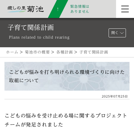
緊急情報は
ありません
子育て関係計画
開く
Plans related to child rearing
ホーム
>
菊池市の概要
>
各種計画
>
子育て関係計画
こどもが悩みを打ち明けられる環境づくりに向けた
取組について
2025年07月25日
こどもの悩みを受け止める場に関するプロジェクト
チームが発足されました