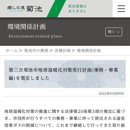
緊急情報は
ありません
環境関係計画
開く
Environment-related plans
ホーム
>
菊池市の概要
>
各種計画
>
環境関係計画
第三次菊池市地球温暖化対策実行計画(事務・事業
編)を策定しました
2022年03月09日
地球温暖化対策の推進に関する法律第20条第3項の規定に基づ
き、市役所が行うすべての事務・事業に伴って排出される温室
効果ガスの削減について、これまで継続して行ってきた取り組