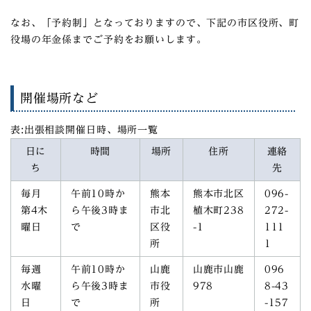
なお、「予約制」となっておりますので、下記の市区役所、町
役場の年金係までご予約をお願いします。
開催場所など
表:出張相談開催日時、場所一覧
日に
時間
場所
住所
連絡
ち
先
毎月
午前10時か
熊本
熊本市北区
096-
第4木
ら午後3時ま
市北
植木町238
272-
曜日
で
区役
-1
111
所
1
毎週
午前10時か
山鹿
山鹿市山鹿
096
水曜
ら午後3時ま
市役
978
8-43
日
で
所
-157