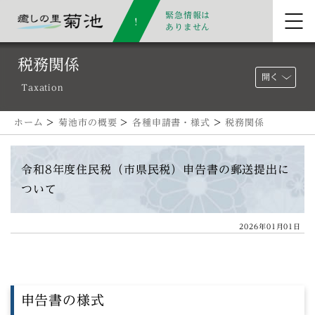
緊急情報は
ありません
税務関係
開く
Taxation
ホーム
>
菊池市の概要
>
各種申請書・様式
>
税務関係
令和8年度住民税（市県民税）申告書の郵送提出に
ついて
2026年01月01日
申告書の様式