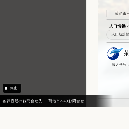
菊池市
人口情報(2
人口統計
法人番号：20
停止
各課直通のお問合せ先
菊池市へのお問合せ