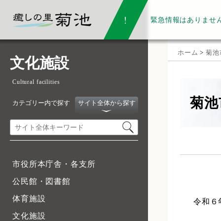
緊急情報は
ありませ
ホーム
>
菊池
文化施設
Cultural facilities
菊池
カテゴリー内で探す
サイト全体から探す
市役所本庁舎・各支所
公民館・図書館
体育施設
令和６年
文化施設