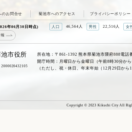
へのお問合せ
菊池市へのアクセス
プライバシーポリシー
46,564人
22,516人
026年06月30日時点)
人口
男性
女
情報
菊池市役所
所在地：〒861-1392 熊本県菊池市隈府888
電話
開庁時間：月曜日から金曜日（午前8時30分から
00020432105
（ただし、祝・休日、年末年始（12月29日から
Copyright © 2023 Kikuchi City All Rig