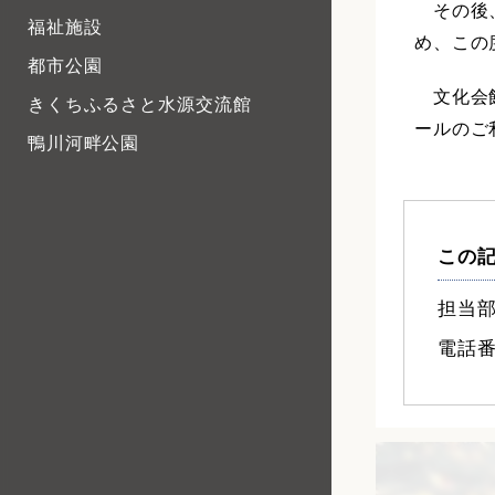
その後、
福祉施設
め、この
都市公園
文化会館
きくちふるさと水源交流館
ールのご
鴨川河畔公園
この
担当部
電話