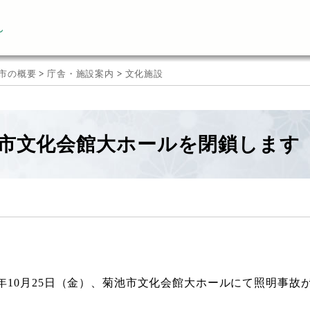
ん
市の概要
>
庁舎・施設案内
>
文化施設
市文化会館大ホールを閉鎖します
10月25日（金）、菊池市文化会館大ホールにて照明事故