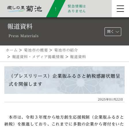
緊急情報は
ありません
報道資料
開く
Press Materials
ホーム
>
菊池市の概要
>
菊池市の紹介
>
報道資料・メディア掲載情報
>
報道資料
（プレスリリース）企業版ふるさと納税感謝状贈呈
式を開催します
2025年01月22日
本市は、令和３年度から地方創生応援税制（企業版ふるさと
納税）を推進しており、これまでに多数の企業から寄付をいた