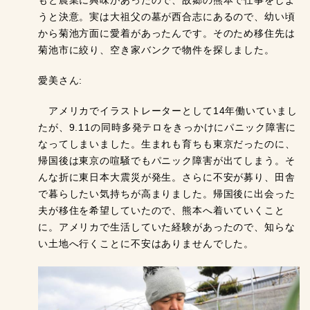
もと農業に興味があったので、故郷の熊本で仕事をしよ
うと決意。実は大祖父の墓が西合志にあるので、幼い頃
から菊池方面に愛着があったんです。そのため移住先は
菊池市に絞り、空き家バンクで物件を探しました。
愛美さん:
アメリカでイラストレーターとして14年働いていまし
たが、9.11の同時多発テロをきっかけにパニック障害に
なってしまいました。生まれも育ちも東京だったのに、
帰国後は東京の喧騒でもパニック障害が出てしまう。そ
んな折に東日本大震災が発生。さらに不安が募り、田舎
で暮らしたい気持ちが高まりました。帰国後に出会った
夫が移住を希望していたので、熊本へ着いていくこと
に。アメリカで生活していた経験があったので、知らな
い土地へ行くことに不安はありませんでした。