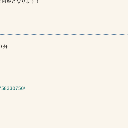
た内容となります！
０分
6758330750/
。